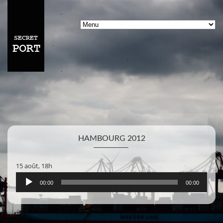
HAMBOURG 2012
15 août, 18h
Lecteur
00:00
00:00
audio